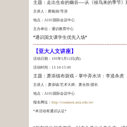
主题：走出生命的幽谷──从《候鸟来的季节》
主讲人：蔡银娟/导演
地点：A101国际会议中心
主办单位：通识教育中心
*通识国文课学生优先入场*
-------------------------------------------------------
【亚大人文讲座】
活动日期：105年5月12日(四)
活动时间：
13:10-15:00
主题：萧添镇布袋戏－掌中弄水浒：李逵杀虎
主讲人：萧添镇/艺术大师、萧永胜/团长
地点：A101国际会议中心
报名网址：
http://common.asia.edu.tw/
*本活动有通识认证*