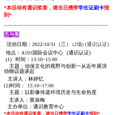
*本活动有通识奖章，
请当日携带
学生证刷卡
报
到*
----------------------------------------------------------
历与美
活动日期：
2022/10/31
（三）
(2场)
(通识认证)
地点：
A101
国际会议中心 (通识认证)
(1)
时间：
13:10~15:00
主题：
动保文化的视野与创新一从近年展演
动物议题谈起
主讲人：
林婷忆
(2)
时间： 15:10
~17:00
主题：
以影像传递环境历史与生命热度
主讲人：
黄淑梅
主办单位：通识教育中心
*本活动有通识奖章，
请当日携带
学生证刷卡
报到*