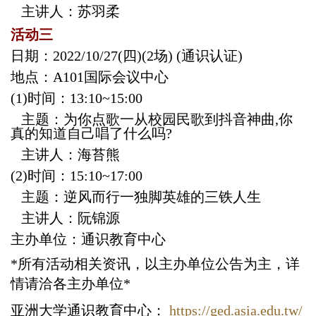
主讲人：
苏羽柔
活动三
日期：
2022/10/27(
四)(2场)
(
通识认证)
地点：
A101
国际会议中心
(1)
时间：13:10~15:00
主题：
为你点歌一从校园民歌到抖音神曲,你
真的知道自己唱了什么吗?
主讲人：
海苔熊
(2)
时间：15:10~17:00
主题：
逆风而行一独脚英雄的三铁人生
主讲人：
阮锦源
主办单位：通识教育中心
*
所有活动相关资讯，以主办单位公告为主，详
情请洽各主办单位*
亚洲大学通识教育中心：
https://ged.asia.edu.tw/