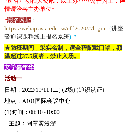
*
所有活动相关资讯，以主办单位公告为主，详
情请洽各主办单位*
*
报名网址
：
https://webap.asia.edu.tw/cfd2020/#/login
(
讲座
暨通识课程线上报名系统
) *
★防疫期间，采实名制，请全程配戴口罩，额
温超过37.5度者，禁止入场。
文学嘉年华
活动一
日期：
2022/10/11 (二
) (2
场)
(通识认证)
地点：
A101
国际会议中心
(1)
时间：08:10~10:00
主题：
阿罩雾漫游