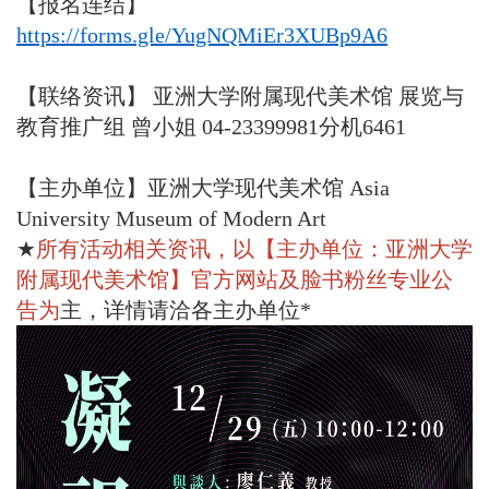
【报名连结】
https://forms.gle/YugNQMiEr3XUBp9A6
【联络资讯】 亚洲大学附属现代美术馆 展览与
教育推广组 曾小姐 04-23399981分机6461
【
主办单位
】
亚洲大学现代美术馆 Asia
University Museum of Modern Art
★
所有活动相关资讯，以【主办单位：
亚洲大学
附属现代美术馆
】
官方网站及脸书粉丝专业公
告为
主
，详情请洽各主办单位*