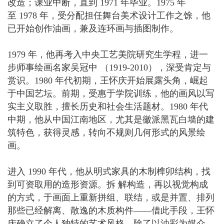
改造；课业中断，直到 1971 年毕业。1975 年
至 1978 年，受分配担任舞台美术设计工作之馀，他
已开始创作油画，兼及连环画与插图制作。
1979 年，他再考入中央工艺美院研究生学程，进一
步师事绘画名家吴冠中 （1919-2010），深受肯定与
赏识。1980 年代初期，王怀庆开始展露头角，崛起
于中国艺坛。前期，受惠于学院训练，他的画风以写
实主义取胜，擅长历史和社会生活题材。1980 年代
中期，他从中国江南地区，尤其是徽派黑瓦白墙的建
筑特色，获得灵感，转向不规则几何形式的风景绘
画。
进入 1990 年代，他从明式家具的木制榫卯结构，找
到可资取用的造形资源。拆 解构造，再以视觉构成
的方式，于画面上重新拼组、联结，或是并置、排列
那些已经解离、散逸的木质构件——借此手段，王怀
庆确立了个人独特的艺术风格。除了以油彩为媒介，