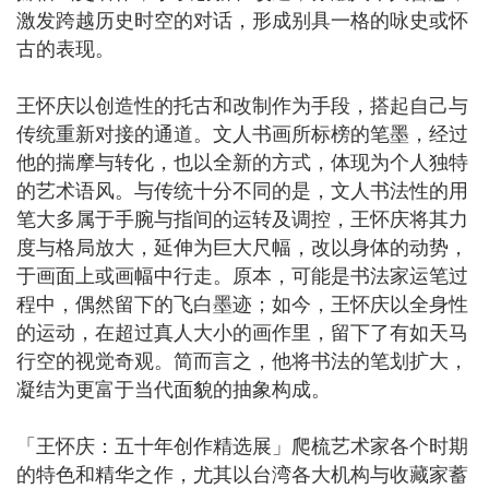
激发跨越历史时空的对话，形成别具一格的咏史或怀
古的表现。
王怀庆以创造性的托古和改制作为手段，搭起自己与
传统重新对接的通道。文人书画所标榜的笔墨，经过
他的揣摩与转化，也以全新的方式，体现为个人独特
的艺术语风。与传统十分不同的是，文人书法性的用
笔大多属于手腕与指间的运转及调控，王怀庆将其力
度与格局放大，延伸为巨大尺幅，改以身体的动势，
于画面上或画幅中行走。原本，可能是书法家运笔过
程中，偶然留下的飞白墨迹；如今，王怀庆以全身性
的运动，在超过真人大小的画作里，留下了有如天马
行空的视觉奇观。简而言之，他将书法的笔划扩大，
凝结为更富于当代面貌的抽象构成。
「王怀庆：五十年创作精选展」爬梳艺术家各个时期
的特色和精华之作，尤其以台湾各大机构与收藏家蓄