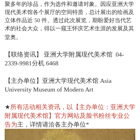
聚多年的珍品，作为选件和邀请对象。因应亚洲大学
现代美术馆各个展厅的空间特质，总计展出的绘画及
立体作品近 50 件。透过此次展览，期盼爱好当代艺
术的社会大众，得以一窥王怀庆艺术生涯的发展及其
堂奥。
【联络资讯】 亚洲大学附属现代美术馆 04-
2339-9981分机 6468
【
主办单位
】
亚洲大学现代美术馆 Asia
University Museum of Modern Art
★
所有活动相关资讯，以【主办单位：
亚洲大学
附属现代美术馆
】
官方网站及脸书粉丝专业公
告为
主
，详情请洽各主办单位*