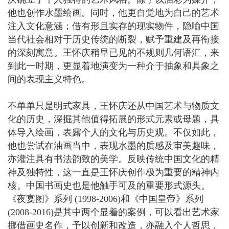
他也创作水墨绘画。同时，他更自觉地为自己的艺术
注入文化意涵；借有形且实存的现实物件，隐喻中国
当代社会相对于历史传统的断裂，赋予重建及再衔接
的深刻寓意。王怀庆稍早已见的不规则几何语汇，来
到此一时期，更显着地演变为一种介于抽象和具象之
间的表现主义特色。
不单单只是明式家具，王怀庆还从中国艺术与物质文
化的历史，深掘其他值得拓展的形式元素或母题，具
体导入绘画，表露个人的文化与历史观。不仅如此，
他也尝试在油画当中，表现水墨的质感及审美趣味，
亦灌注具有书法韵致的美学。反映传统中国文化的精
神及独特性，这一直是王怀庆创作极为重要的精神内
核。中国书画史也是他触手可及的重要形式源头。
《夜宴图》系列 (1998-2006)和《中国皇帝》系列
(2008-2016)是其中两个显着的案例，可以看出艺术家
挪借画史名作，予以创新和改造，亦融入个人哲思，