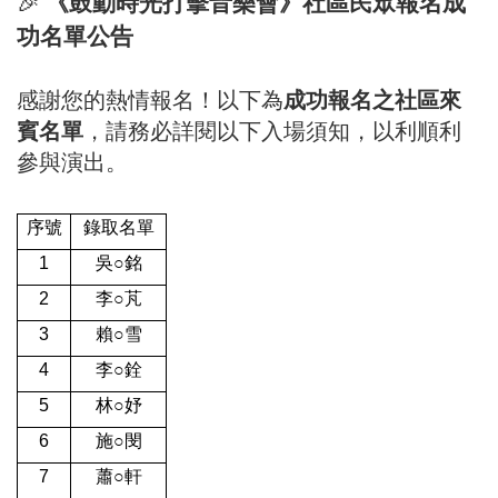
🎉
《鼓動時光打擊音樂會》社區民眾報名成
功名單公告
感謝您的熱情報名！以下為
成功報名之社區來
賓名單
，請務必詳閱以下入場須知，以利順利
參與演出。
序號
錄取名單
1
吳○銘
2
李○芃
3
賴○雪
4
李○銓
5
林○妤
6
施○閔
7
蕭○軒