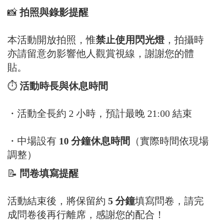
📸
拍照與錄影提醒
本活動開放拍照，惟
禁止使用閃光燈
，拍攝時
亦請留意勿影響他人觀賞視線，謝謝您的體
貼。
⏱
活動時長與休息時間
・活動全長約 2 小時，預計最晚 21:00 結束
・中場設有
10 分鐘休息時間
（實際時間依現場
調整）
📝
問卷填寫提醒
活動結束後，將保留約
5 分鐘
填寫問卷，請完
成問卷後再行離席，感謝您的配合！