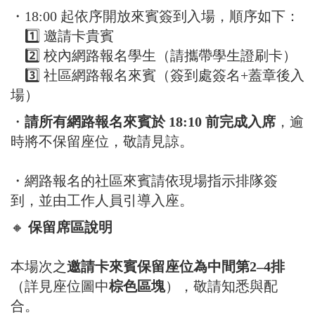
・18:00 起依序開放來賓簽到入場，順序如下：
1️⃣ 邀請卡貴賓
2️⃣ 校內網路報名學生（請攜帶學生證刷卡）
3️⃣ 社區網路報名來賓（簽到處簽名+蓋章後入
場）
・
請所有網路報名來賓於 18:10 前完成入席
，逾
時將不保留座位，敬請見諒。
・網路報名的社區來賓請依現場指示排隊簽
到，並由工作人員引導入座。
🔸
保留席區說明
本場次之
邀請卡來賓保留座位為中間第2–4排
（詳見座位圖中
棕色區塊
），敬請知悉與配
合。