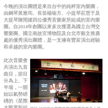
今晚的演出團體是來自台中的純粹室內樂團，
由鋼琴黃雅筠、長笛楊喻方、小提琴莊慧于及
大提琴陳閔媃四位優秀音樂家所組成的室內樂
團。自
2014
年創團以來
多次獲選為國立台灣交
響樂團、國立南故宮博物院及台北市藝文推廣
處的優秀演出團體，是一支擁有豐富演出經驗
和卓越的室內樂團。
此次音樂會
共演出九首
曲目，節目
分為上、下
半場，
一開
始以氣勢磅
礡的《星際
大戰電影組