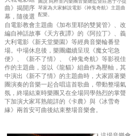
圖說 純粹室內樂團音樂總監暨莊惠于小提
曲》揭開序
琴家為大家解說電影《神鬼奇航》主題曲
配樂。
幕，隨後選
自電影教會主題曲《加布里耶的雙簧管》、改
編自神話故事《天方夜譚》的《阿拉丁》、義
大利電影《新天堂樂園》等經典音樂輪番登
場
。
中場休息後，樂團繼續呈現《魔女宅急
便》、《新不了情》、《神鬼奇航》等影視佳
作的主題曲，並以《龍貓》組曲作為壓軸
，其
中演出《新不了情》的主題曲時，大家跟著樂
團演奏的音樂一起合唱這首歌曲，帶動整場氣
氛，終場結束時樂團又在全場同學熱烈的掌聲
下加演大家耳熟能詳的《卡農》與《冰雪奇
緣》兩首安可曲後結束整場音樂會。
這場音樂會