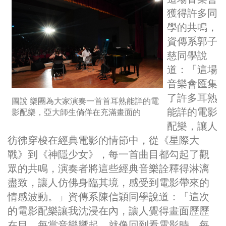
獲得許多同
學的共鳴，
資傳系郭子
慈同學說
道：「這場
音樂會匯集
了許多耳熟
圖說 樂團為大家演奏一首首耳熟能詳的電
能詳的電影
影配樂，亞大師生倘佯在充滿畫面的
配樂，讓人
彷彿穿梭在經典電影的情節中，從《星際大
戰》到《神隱少女》，每一首曲目都勾起了觀
眾的共鳴，演奏者將這些經典音樂詮釋得淋漓
盡致，讓人仿佛身臨其境，感受到電影帶來的
情感波動。」資傳系陳信穎同學說道：「這次
的電影配樂讓我沈浸在內，讓人覺得畫面歷歷
在目，每當音樂響起，就像回到看電影時，每