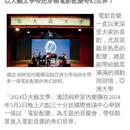
亞大藝文季帶您穿梭電影配樂奇幻世界！
電影音樂
一直以來深
受大家的喜
歡，尤其當
聽見熟悉的
配樂，總是
能帶給聽眾
滿滿的感動
圖說 純粹室內樂團蒞臨亞洲大學為師生帶
與回憶
，
亞
來一場電影配樂的奇幻旅程。
洲大學
「
2024
亞大藝文季」邀請純粹室內樂團在
2024
年
5
月
2
日晚上六點三十分於國際會議中心舉辦
一場以「電影配樂」為主題的音樂會，帶領觀
眾進入電影音樂的奇幻世界。