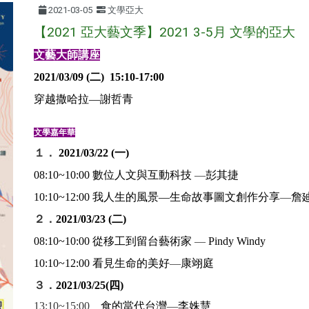
2021-03-05
文學亞大
【2021 亞大藝文季】2021 3-5月 文學的亞大
文藝大師講座
2021/03/09
(
二)
15:10-17:00
穿越撒哈拉—
謝哲青
文學嘉年華
１．
2021/03/22 (
一)
08:10~10:00
數位人文與互動科技
—
彭其捷
10:10~12:00
我人生的風景—生命故事圖文創作分享
—
詹
２．
2021/03/23 (
二)
08:10~10:00
從移工到留台藝術家
—
Pindy Windy
10:10~12:00
看見生命的美好
—
康翊庭
３．
2021/03/25(
四)
13:10~15:00
食的當代台灣
—
李姝慧