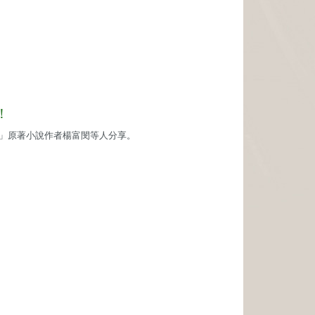
！
」原著小說作者楊富閔等人分享。