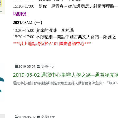
15:10~17:00
陪你一起青春～從加護病房走斜槓護理路
歷與美
2021/03/22
（一）
13:20~15:00
宴席的滋味
—
李純瑀
15:20
~17:00
不厭精細—閒話中國古典文人食譜
—
鄭雅之
***以上地點均位於A101 國際會議中心***
2019-05-07
文學亞大
2019-05-02 通識中心舉辦大學之路─通識涵養
通識中心邀請智慧機械與製造實驗室主持人洪哲倫老師主講：「蝦米
2019-05-07
文學亞大